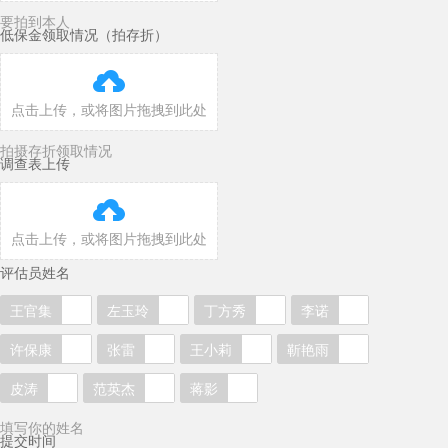
要拍到本人
低保金领取情况（拍存折）

点击上传，或将图片拖拽到此处
拍摄存折领取情况
调查表上传

点击上传，或将图片拖拽到此处
评估员姓名
王官集
左玉玲
丁方秀
李诺
许保康
张雷
王小莉
靳艳雨
皮涛
范英杰
蒋影
填写你的姓名
提交时间