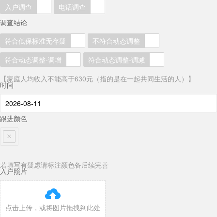
入户调查
电话调查
调查结论
符合低保标准无存疑
不符合动态调整
符合动态调整-调增
符合动态调整-调减
【家庭人均收入不能高于630元（指的是在一起共同生活的人）】
时间
跟进颜色
若填写有疑虑请标注颜色备后续完善
入户照片

点击上传，或将图片拖拽到此处