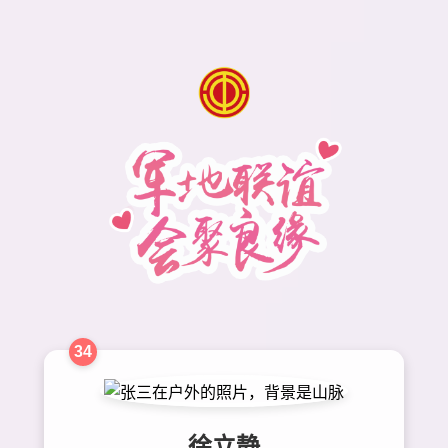
34
徐立静