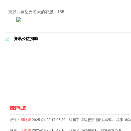
重残儿童想要冬天的衣服，165
腾讯公益捐助
圆梦动态
感谢：
胡晓婧
2025-01-23 17:06:30 认领了 涛涛想要运动鞋42码，棉服16
感谢：
王前锦
2025-01-23 16:42:10 认领了 小祥想要185的冲锋衣心愿