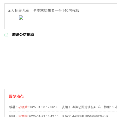
无人抚养儿童，冬季寒冷想要一件140的棉服
腾讯公益捐助
圆梦动态
感谢：
胡晓婧
2025-01-23 17:06:30 认领了 涛涛想要运动鞋42码，棉服16
感谢：
王前锦
2025-01-23 16:42:10 认领了 小祥想要185的冲锋衣心愿