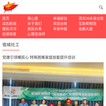
首页
微心愿
幸福邮包
泗洪26未保台账
动态新闻
关于我们
项目台账
互助帮帮团
便民洋河
居民办事
年俗申报
金鹏大厦
低保排查
心理咨询师
宿城社工
党建引领暖民心 特殊困难家庭技能提升培训