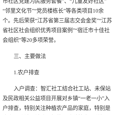
市社区党建为民服务套餐
”
、
“
儿童友好社区
”
“
邻里文化节
”
“
党员楼栋长
”
等各类项目
10
余
个
。
先后
荣获
“
江苏省第三届志交会金奖
”
“
江苏
省社区社会组织优秀项目案例
”
“
宿迁市十佳社
会组织
”
等
20
多项荣誉。
三
、主要做法
1.
农户排查
入户调查：智汇社工结合社工站、未保站
及民政相关公益项目开展对乡镇
“
一老一小
”
入
户排查，特别关注种植农产品的家庭，特别是