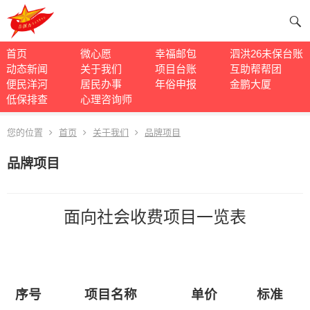
首页
微心愿
幸福邮包
泗洪26未保台账
动态新闻
关于我们
项目台账
互助帮帮团
便民洋河
居民办事
年俗申报
金鹏大厦
低保排查
心理咨询师
您的位置
首页
关于我们
品牌项目
品牌项目
面向社会收费项目一览表
序号
项目名称
单价
标准