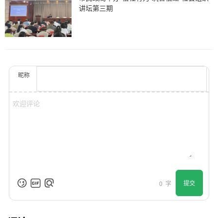
讲坛第三期
昵称
提交
0
字