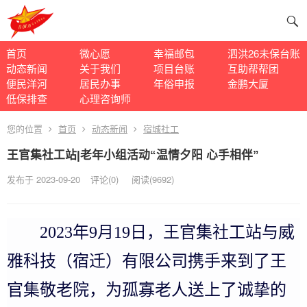
首页
微心愿
幸福邮包
泗洪26未保台账
动态新闻
关于我们
项目台账
互助帮帮团
便民洋河
居民办事
年俗申报
金鹏大厦
低保排查
心理咨询师
您的位置
首页
动态新闻
宿城社工
王官集社工站|老年小组活动“温情夕阳 心手相伴”
发布于 2023-09-20
评论(0)
阅读
(9692)
2023年9月19日，王官集社工站与威
雅科技（宿迁）有限公司携手来到了王
官集敬老院，为孤寡老人送上了诚挚的